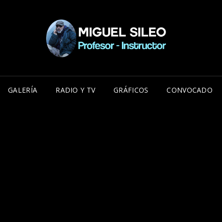
MIG
MIGUEL 
ESPECIA
NE
POLICIA
GALERÍA
RADIO Y TV
GRÁFICOS
CONVOCADO