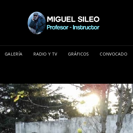
MIG
MIGUEL 
ESPECIA
NE
POLICIA
GALERÍA
RADIO Y TV
GRÁFICOS
CONVOCADO